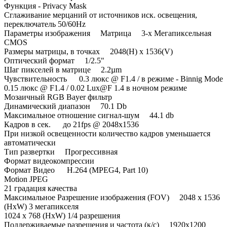
Функция - Privacy Mask
Сглаживание мерцаний от источников иск. освещения,
переключатель 50/60Hz
Параметры изображения Матрица 3-х Мегапиксельная
CMOS
Размеры матрицы, в точках 2048(H) x 1536(V)
Оптический формат 1/2.5"
Шаг пикселей в матрице 2.2µm
Чувствительность 0.3 люкс @ F1.4 / в режиме - Binnig Mode
0.15 люкс @ F1.4 / 0.02 Lux@F 1.4 в ночном режиме
Мозаичный RGB Bayer фильтр
Динамический диапазон 70.1 Db
Максимальное отношение сигнал-шум 44.1 db
Кадров в сек. до 21fps @ 2048x1536
При низкой освещенности количество кадров уменьшается
автоматически
Тип развертки Прогрессивная
Формат видеокомпрессии
Формат Видео H.264 (MPEG4, Part 10)
Motion JPEG
21 градация качества
Максимальное Разрешение изображения (FOV) 2048 x 1536
(HxW) 3 мегапикселя
1024 x 768 (HxW) 1/4 разрешения
Поддерживаемые разрешения и частота (к/с) 1920x1200