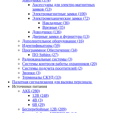
доводчики
(374)
Аксессуары для электро-магнитных
замков
(53)
Электромагнитные замки
(100)
Электромеханические замки
(72)
Накладные
(36)
Врезные
(35)
Доводчики
(136)
Дверные замки и фурнитура
(13)
Дополнительное оборудование
(16)
Идентификаторы
(59)
Программное Обеспечение
(34)
ПО Sphinx
(27)
Радиоканальные системы
(3)
Системы контроля работы охранников
(20)
Системы подсчета посетителей
(2)
Звонки
(3)
Терминалы СКУД
(33)
Палатная сигнализация для вызова персонала
Источники питания
АКБ
(280)
12В
(248)
4В
(3)
6В
(29)
Бесперебойные 12В
(209)