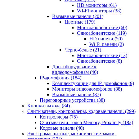
HD мониторы
(61)
WI-FI мониторы
(38)
Вызывные панели
(201)
Цветные
(179)
Многоабоненсткие
(60)
Одноабонентские
(119)
HD панели
(50)
Wi-Fi панели
(2)
Черно-белые
(21)
Многоабонентские
(13)
Одноабонентские
(8)
Доп. оборудование к
видеодомофонам
(46)
IP-домофония
(184)
Комплектующие для IP-домофонов
(9)
Мониторы видеодомофонов
(88)
Вызывные панели
(87)
Переговорные устройства
(38)
Кнопки выхода
(84)
Считыватели, контроллеры, кодовые панели.
(299)
Контроллеры
(75)
Считыватели Touch Memory, Proximity
(182)
Кодовые панели
(40)
Электромагнитные, механические замки,