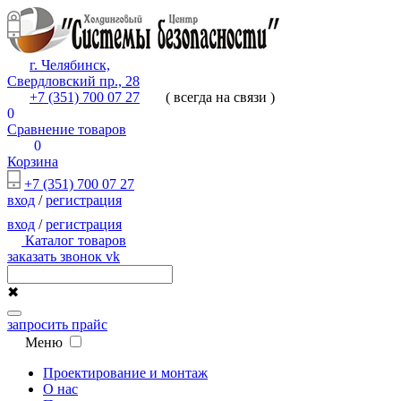
г. Челябинск,
Свердловский пр., 28
+7 (351) 700 07 27
( всегда на связи )
0
Сравнение товаров
0
Корзина
+7 (351) 700 07 27
вход
/
регистрация
вход
/
регистрация
Каталог товаров
заказать звонок
vk
✖
запросить прайс
Меню
Проектирование и монтаж
О нас