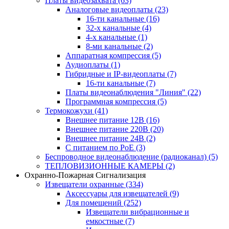
Платы видеозахвата
(63)
Аналоговые видеоплаты
(23)
16-ти канальные
(16)
32-х канальные
(4)
4-х канальные
(1)
8-ми канальные
(2)
Аппаратная компрессия
(5)
Аудиоплаты
(1)
Гибридные и IP-видеоплаты
(7)
16-ти канальные
(7)
Платы видеонаблюдения "Линия"
(22)
Программная компрессия
(5)
Термокожухи
(41)
Внешнее питание 12В
(16)
Внешнее питание 220В
(20)
Внешнее питание 24В
(2)
С питанием по PoE
(3)
Беспроводное видеонаблюдение (радиоканал)
(5)
ТЕПЛОВИЗИОННЫЕ КАМЕРЫ
(2)
Охранно-Пожарная Сигнализация
Извещатели охранные
(334)
Аксессуары для извещателей
(9)
Для помещений
(252)
Извещатели вибрационные и
емкостные
(7)