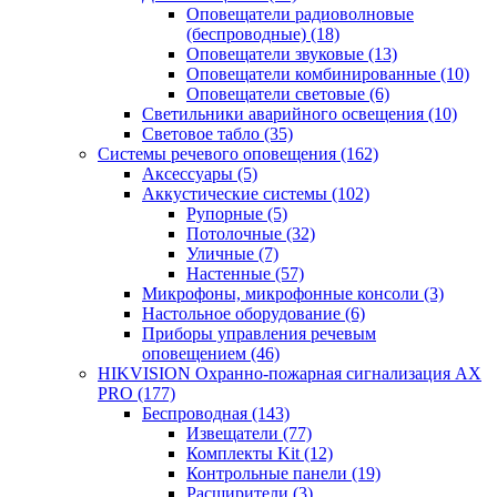
Оповещатели радиоволновые
(беспроводные)
(18)
Оповещатели звуковые
(13)
Оповещатели комбинированные
(10)
Оповещатели световые
(6)
Светильники аварийного освещения
(10)
Световое табло
(35)
Системы речевого оповещения
(162)
Аксессуары
(5)
Аккустические системы
(102)
Рупорные
(5)
Потолочные
(32)
Уличные
(7)
Настенные
(57)
Микрофоны, микрофонные консоли
(3)
Настольное оборудование
(6)
Приборы управления речевым
оповещением
(46)
HIKVISION Охранно-пожарная сигнализация AX
PRO
(177)
Беспроводная
(143)
Извещатели
(77)
Комплекты Kit
(12)
Контрольные панели
(19)
Расширители
(3)