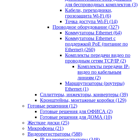
для беспроводных комплектов
(3)
Кабели, переходники,
грозозащита Wi-Fi
(6)
Точка доступа Wi-Fi
(14)
Проводное оборудование
(327)
Коммутаторы Ethernet
(64)
Коммутаторы Ethernet с
поддержкой PoE (питание по
Ethernet)
(260)
Комплекты передачи видео по
проводным сетям TCP/IP
(2)
Комплекты передачи IP-
видео по кабельным
линиям
(2)
Маршрутизаторы (роутеры)
Ethernet
(1)
Сплиттеры, инжекторы, конвертеры
(39)
Кронштейны, монтажные коробки
(129)
Готовые решениия
(12)
Готовые решения для ОФИСА
(2)
Готовые решения для ДОМА
(10)
Жесткие диски
(25)
Микрофоны
(21)
Видеорегистраторы
(588)
IP-видеорегистраторы
(348)