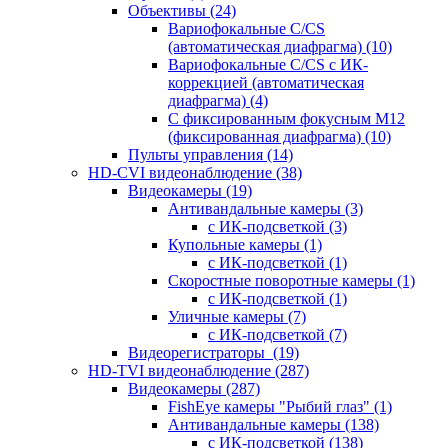
Объективы
(24)
Вариофокальные C/CS
(автоматическая диафрагма)
(10)
Вариофокальные C/CS с ИК-
коррекцией (автоматическая
диафрагма)
(4)
С фиксированным фокусным М12
(фиксированная диафрагма)
(10)
Пульты управления
(14)
HD-CVI видеонаблюдение
(38)
Видеокамеры
(19)
Антивандальные камеры
(3)
с ИК-подсветкой
(3)
Купольные камеры
(1)
с ИК-подсветкой
(1)
Скоростные поворотные камеры
(1)
с ИК-подсветкой
(1)
Уличные камеры
(7)
с ИК-подсветкой
(7)
Видеорегистраторы
(19)
HD-TVI видеонаблюдение
(287)
Видеокамеры
(287)
FishEye камеры "Рыбий глаз"
(1)
Антивандальные камеры
(138)
с ИК-подсветкой
(138)