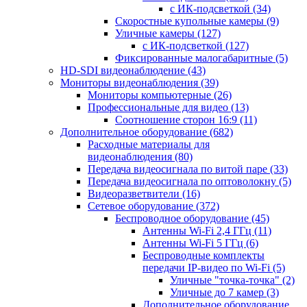
с ИК-подсветкой
(34)
Скоростные купольные камеры
(9)
Уличные камеры
(127)
с ИК-подсветкой
(127)
Фиксированные малогабаритные
(5)
HD-SDI видеонаблюдение
(43)
Мониторы видеонаблюдения
(39)
Мониторы компьютерные
(26)
Профессиональные для видео
(13)
Соотношение сторон 16:9
(11)
Дополнительное оборудование
(682)
Расходные материалы для
видеонаблюдения
(80)
Передача видеосигнала по витой паре
(33)
Передача видеосигнала по оптоволокну
(5)
Видеоразветвители
(16)
Сетевое оборудование
(372)
Беспроводное оборудование
(45)
Антенны Wi-Fi 2,4 ГГц
(11)
Антенны Wi-Fi 5 ГГц
(6)
Беспроводные комплекты
передачи IP-видео по Wi-Fi
(5)
Уличные "точка-точка"
(2)
Уличные до 7 камер
(3)
Дополнительное оборудование