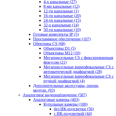
4-х канальные
(27)
8-ми канальные
(12)
12-ти канальные
(1)
16-ти канальные
(20)
24-ти канальные
(15)
32-х канальные
(14)
50-ти канальные
(10)
Готовые комплекты IP
(5)
Программное обеспечение
(107)
Обективы CS
(68)
Объективы D1
(5)
Объективы M12
(10)
Мегапиксельные CS c фиксированным
фокусом
(21)
Мегапиксельные вариофокальные CS c
автоматической диафрагмой
(28)
Мегапиксельные вариофокальные CS c
ручной диафрагмой
(4)
Дополнительные аксессуары, опции,
модули.
(93)
Аналоговое видеонаблюдение
(587)
Аналоговые камеры
(403)
Купольные камеры
(100)
без ИК-подсветки
(56)
с ИК-подсветкой
(44)