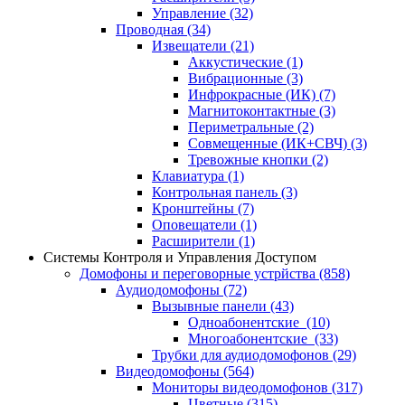
Управление
(32)
Проводная
(34)
Извещатели
(21)
Аккустические
(1)
Вибрационные
(3)
Инфрокрасные (ИК)
(7)
Магнитоконтактные
(3)
Периметральные
(2)
Совмещенные (ИК+СВЧ)
(3)
Тревожные кнопки
(2)
Клавиатура
(1)
Контрольная панель
(3)
Кронштейны
(7)
Оповещатели
(1)
Расширители
(1)
Системы Контроля и Управления Доступом
Домофоны и переговорные устрйства
(858)
Аудиодомофоны
(72)
Вызывные панели
(43)
Одноабонентские
(10)
Многоабонентские
(33)
Трубки для аудиодомофонов
(29)
Видеодомофоны
(564)
Мониторы видеодомофонов
(317)
Цветные
(315)