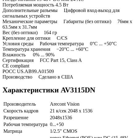
Потребляемая мощность 4.5 Вт
Дополнительные разъемы Цифровой вход-выход для
сигнальных устройств
Механические параметры Габариты (без оптики) 76мм x
63.5мм x 31.7мм
Вес (без оптики) 164 гр
Крепление для оптики C/CS
Условия среды Рабочая температура 0°C ... +50°C
Температура хранения −20°C ... +60°C
Влажность 0% ... 90%
Сертификация FCC Part 15, Class A
CE compliant
РОСС US.АВ99.A01509
Производство Сделано в США
Характеристики AV3115DN
Производитель
Arecont Vision
Скорость кадров
21 к/сек 2048 x 1536
Разрешение
2048x1536
Рабочая температура
0...+50
Матрица
1/2.5" CMOS
через-Ethernet (POE) или DC (15-48V