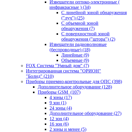
Извещатели оптико-электронные (
инфракрасные )
(34)
С линейной зоной обнаружения
("луч")
(25)
С объемной зоной
обнаружения
(7)
С поверхностной зоной
обнаружения ("штора")
(2)
Извещатели радиоволновые
(беспроводные)
(18)
Линейные
(9)
Объемные
(9)
FOX Система "Умный дом"
(7)
Интегрированная система "ОРИОН"
"Болид"
(210)
Приборы приемно-контрольные для ОПС
(398)
Дополнительное оборудование
(128)
Приборы GSM
(107)
4 зоны
(17)
9 зон
(1)
24 зоны
(4)
Дополнительное оборудование
(27)
12 зон
(4)
16 зон
(6)
2 зоны и менее
(5)