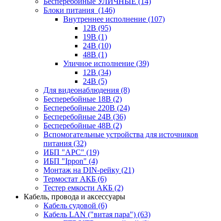
Бесперебойные УЛИЧНЫЕ
(14)
Блоки питания
(146)
Внутреннее исполнение
(107)
12В
(95)
19В
(1)
24В
(10)
48В
(1)
Уличное исполнение
(39)
12В
(34)
24В
(5)
Для видеонаблюдения
(8)
Бесперебойные 18В
(2)
Бесперебойные 220В
(24)
Бесперебойные 24В
(36)
Бесперебойные 48В
(2)
Вспомогательные устройства для источников
питания
(32)
ИБП "APC"
(19)
ИБП "Ippon"
(4)
Монтаж на DIN-рейку
(21)
Термостат АКБ
(6)
Тестер емкости АКБ
(2)
Кабель, провода и аксессуары
Кабель судовой
(6)
Кабель LAN ("витая пара")
(63)