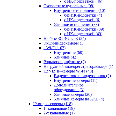
с ИК-подсветкой
(46)
Скоростные купольные
(98)
Внутреннее исполнение
(10)
без ИК-подсветки
(4)
с ИК-подсветкой
(6)
Уличное исполнение
(88)
без ИК-подсветки
(39)
с ИК-подсветкой
(49)
На базе 3G-4G LTE
(24)
Экшн-видеокамеры
(1)
с Wi-Fi
(102)
Внутренние
(60)
Уличные
(42)
Взрывозащищённые
(2)
Нагрудный видеорегстратор/камера
(1)
EZVIZ IP-камеры Wi-Fi
(40)
Видеоглазок + виодеозвонок
(2)
Внутренние камеры
(11)
Дополнительное
оборудование
(3)
Уличные камеры
(20)
Уличные камеры на АКБ
(4)
IP-видеосерверы
(118)
1- канальные
(18)
2-х канальные
(1)