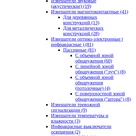
Извещатели звуковые
(акустические)
(19)
Извещатели магнитоконтактные
(41)
Для деревянных
конструкций
(13)
Для металлических
конструкций
(28)
Извещатели оптико-электронные (
инфракрасные )
(81)
Пассивные
(81)
С объемной зоной
обнаружения
(60)
С линейной зоной
обнаружения ("луч")
(8)
С объемной зоной
обнаружения
(потолочные)
(4)
С поверхностной зоной
обнаружения ("штора")
(8)
Извещатели тревожной
сигнализации
(9)
Извещатели температуры и
влажности
(3)
Инфракрасные выключатели
освещения
(2)