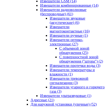
Извещатели GSM
(14)
Извещатели комбинированные
(14)
Извещатели радиоволновые
(беспроводные)
(61)
Извещатели звуковые
(акустические)
(6)
Извещатели
магнитоконтактные
(16)
Извещатели ручные
(1)
Извещатели оптико-
электронные
(27)
С объемной зоной
обнаружения
(25)
С поверхностной зоной
обнаружения ("штора")
(2)
Извещатели протечки воды
(3)
Извещатели температуры и
влажности
(1)
Извещатели тревожной
сигнализации
(3)
Извещатели угарного и горючего
газа
(3)
Извещатели ультразвуковые
(1)
Адресные
(21)
Для наружной установки (уличные)
(52)