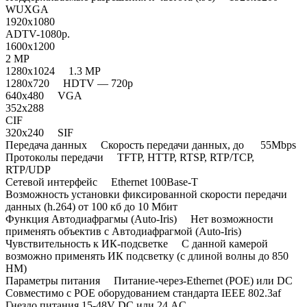
WUXGA
1920x1080
ADTV-1080p.
1600x1200
2 MP
1280x1024 1.3 MP
1280x720 HDTV — 720p
640x480 VGA
352x288
CIF
320x240 SIF
Передача данных Скорость передачи данных, до 55Mbps
Протоколы передачи TFTP, HTTP, RTSP, RTP/TCP,
RTP/UDP
Сетевой интерфейс Ethernet 100Base-T
Возможность установки фиксированной скорости передачи
данных (h.264) от 100 кб до 10 Мбит
Функция Автодиафрагмы (Auto-Iris) Нет возможности
применять объектив с Автодиафрагмой (Auto-Iris)
Чувствительность к ИК-подсветке С данной камерой
возможно применять ИК подсветку (с длиной волны до 850
НМ)
Параметры питания Питание-через-Ethernet (POE) или DC
Совместимо с POE оборудованием стандарта IEEE 802.3af
Гнездо питания 15-48V DC или 24 AC