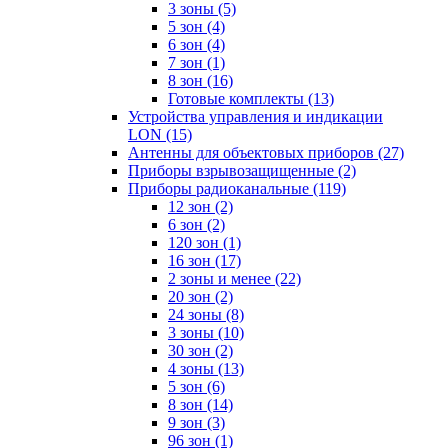
3 зоны
(5)
5 зон
(4)
6 зон
(4)
7 зон
(1)
8 зон
(16)
Готовые комплекты
(13)
Устройства управления и индикации
LON
(15)
Антенны для объектовых приборов
(27)
Приборы взрывозащищенные
(2)
Приборы радиоканальные
(119)
12 зон
(2)
6 зон
(2)
120 зон
(1)
16 зон
(17)
2 зоны и менее
(22)
20 зон
(2)
24 зоны
(8)
3 зоны
(10)
30 зон
(2)
4 зоны
(13)
5 зон
(6)
8 зон
(14)
9 зон
(3)
96 зон
(1)