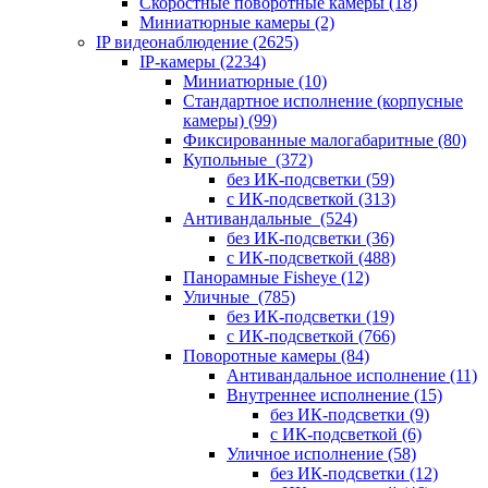
Скоростные поворотные камеры
(18)
Миниатюрные камеры
(2)
IP видеонаблюдение
(2625)
IP-камеры
(2234)
Миниатюрные
(10)
Стандартное исполнение (корпусные
камеры)
(99)
Фиксированные малогабаритные
(80)
Купольные
(372)
без ИК-подсветки
(59)
с ИК-подсветкой
(313)
Антивандальные
(524)
без ИК-подсветки
(36)
с ИК-подсветкой
(488)
Панорамные Fisheye
(12)
Уличные
(785)
без ИК-подсветки
(19)
с ИК-подсветкой
(766)
Поворотные камеры
(84)
Антивандальное исполнение
(11)
Внутреннее исполнение
(15)
без ИК-подсветки
(9)
с ИК-подсветкой
(6)
Уличное исполнение
(58)
без ИК-подсветки
(12)