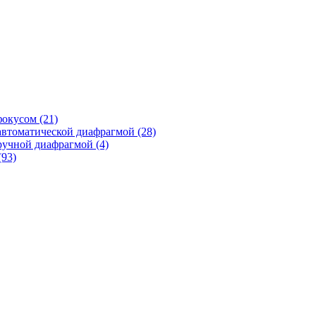
фокусом
(21)
автоматической диафрагмой
(28)
ручной диафрагмой
(4)
(93)