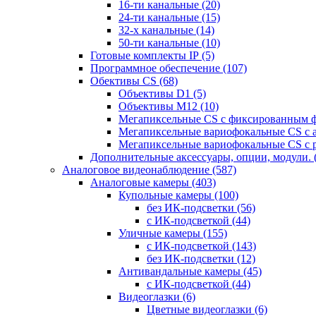
16-ти канальные
(20)
24-ти канальные
(15)
32-х канальные
(14)
50-ти канальные
(10)
Готовые комплекты IP
(5)
Программное обеспечение
(107)
Обективы CS
(68)
Объективы D1
(5)
Объективы M12
(10)
Мегапиксельные CS c фиксированным 
Мегапиксельные вариофокальные CS c 
Мегапиксельные вариофокальные CS c 
Дополнительные аксессуары, опции, модули.
Аналоговое видеонаблюдение
(587)
Аналоговые камеры
(403)
Купольные камеры
(100)
без ИК-подсветки
(56)
с ИК-подсветкой
(44)
Уличные камеры
(155)
с ИК-подсветкой
(143)
без ИК-подсветки
(12)
Антивандальные камеры
(45)
с ИК-подсветкой
(44)
Видеоглазки
(6)
Цветные видеоглазки
(6)