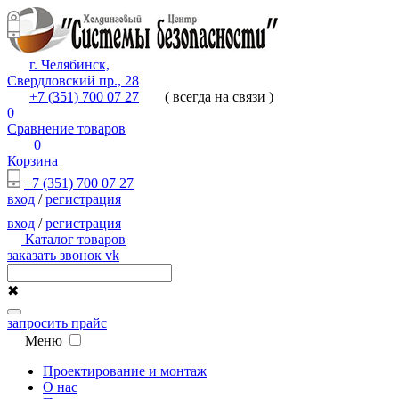
г. Челябинск,
Свердловский пр., 28
+7 (351) 700 07 27
( всегда на связи )
0
Сравнение товаров
0
Корзина
+7 (351) 700 07 27
вход
/
регистрация
вход
/
регистрация
Каталог товаров
заказать звонок
vk
✖
запросить прайс
Меню
Проектирование и монтаж
О нас