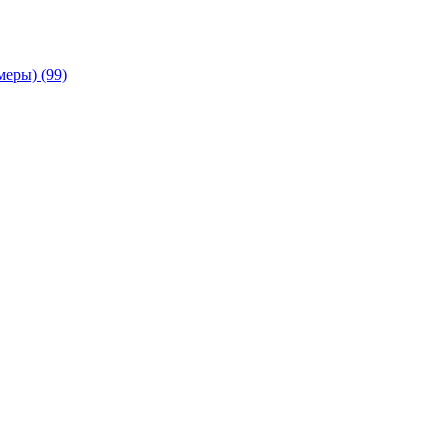
амеры)
(99)