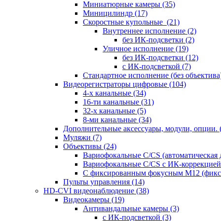
Миниатюрные камеры
(35)
Миницилиндр
(17)
Скоростные купольные
(21)
Внутреннее исполнение
(2)
без ИК-подсветки
(2)
Уличное исполнение
(19)
без ИК-подсветки
(12)
с ИК-подсветкой
(7)
Стандартное исполнение (без объектива
Видеорегистраторы цифровые
(104)
4-х канальные
(34)
16-ти канальные
(31)
32-х канальные
(5)
8-ми канальные
(34)
Дополнительные аксессуары, модули, опции.
Муляжи
(7)
Объективы
(24)
Вариофокальные C/CS (автоматическая
Вариофокальные C/CS с ИК-коррекцией 
С фиксированным фокусным М12 (фикс
Пульты управления
(14)
HD-CVI видеонаблюдение
(38)
Видеокамеры
(19)
Антивандальные камеры
(3)
с ИК-подсветкой
(3)