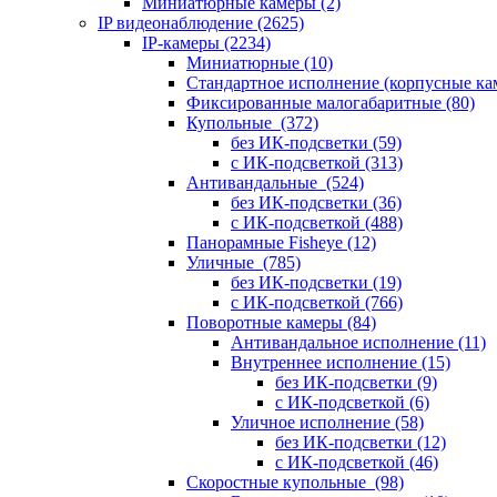
Миниатюрные камеры
(2)
IP видеонаблюдение
(2625)
IP-камеры
(2234)
Миниатюрные
(10)
Стандартное исполнение (корпусные к
Фиксированные малогабаритные
(80)
Купольные
(372)
без ИК-подсветки
(59)
с ИК-подсветкой
(313)
Антивандальные
(524)
без ИК-подсветки
(36)
с ИК-подсветкой
(488)
Панорамные Fisheye
(12)
Уличные
(785)
без ИК-подсветки
(19)
с ИК-подсветкой
(766)
Поворотные камеры
(84)
Антивандальное исполнение
(11)
Внутреннее исполнение
(15)
без ИК-подсветки
(9)
с ИК-подсветкой
(6)
Уличное исполнение
(58)
без ИК-подсветки
(12)
с ИК-подсветкой
(46)
Скоростные купольные
(98)