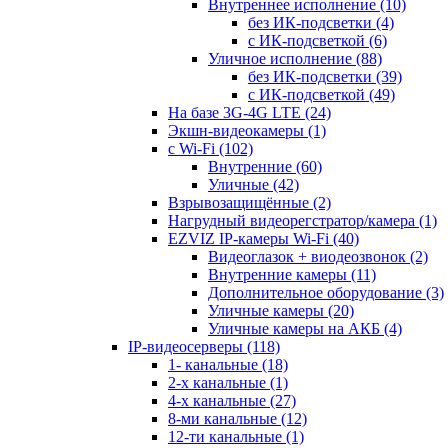
Внутреннее исполнение
(10)
без ИК-подсветки
(4)
с ИК-подсветкой
(6)
Уличное исполнение
(88)
без ИК-подсветки
(39)
с ИК-подсветкой
(49)
На базе 3G-4G LTE
(24)
Экшн-видеокамеры
(1)
с Wi-Fi
(102)
Внутренние
(60)
Уличные
(42)
Взрывозащищённые
(2)
Нагрудный видеорегстратор/камера
(1)
EZVIZ IP-камеры Wi-Fi
(40)
Видеоглазок + виодеозвонок
(2)
Внутренние камеры
(11)
Дополнительное оборудование
(3)
Уличные камеры
(20)
Уличные камеры на АКБ
(4)
IP-видеосерверы
(118)
1- канальные
(18)
2-х канальные
(1)
4-х канальные
(27)
8-ми канальные
(12)
12-ти канальные
(1)