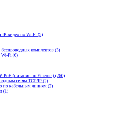
 IP-видео по Wi-Fi
(5)
я беспроводных комплектов
(3)
 Wi-Fi
(6)
й PoE (питание по Ethernet)
(260)
оводным сетям TCP/IP
(2)
ео по кабельным линиям
(2)
et
(1)