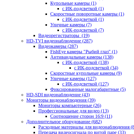
Купольные камеры
(1)
с ИК-подсветкой
(1)
Скоростные поворотные камеры
(1)
с ИК-подсветкой
(1)
Уличные камеры
(7)
с ИК-подсветкой
(7)
Видеорегистраторы
(19)
HD-TVI видеонаблюдение
(287)
Видеокамеры
(287)
FishEye камеры "Рыбий глаз"
(1)
Антивандальные камеры
(138)
с ИК-подсветкой
(138)
с ИК-подсветкой
(34)
Скоростные купольные камеры
(9)
Уличные камеры
(127)
с ИК-подсветкой
(127)
Фиксированные малогабаритные
(5)
HD-SDI видеонаблюдение
(43)
Мониторы видеонаблюдения
(39)
Мониторы компьютерные
(26)
Профессиональные для видео
(13)
Соотношение сторон 16:9
(11)
Дополнительное оборудование
(682)
Расходные материалы для видеонаблюдения
(
Передача видеосигнала по витой паре
(33)