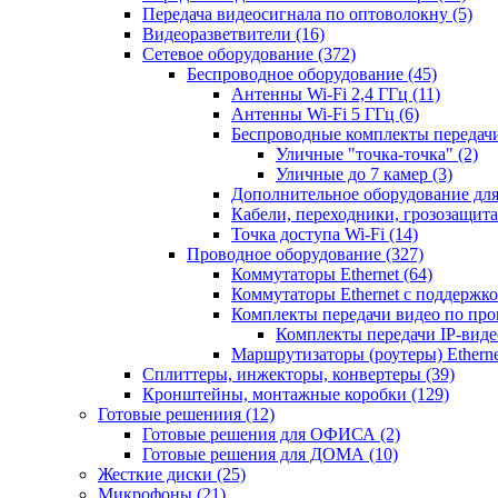
Передача видеосигнала по оптоволокну
(5)
Видеоразветвители
(16)
Сетевое оборудование
(372)
Беспроводное оборудование
(45)
Антенны Wi-Fi 2,4 ГГц
(11)
Антенны Wi-Fi 5 ГГц
(6)
Беспроводные комплекты передачи
Уличные "точка-точка"
(2)
Уличные до 7 камер
(3)
Дополнительное оборудование дл
Кабели, переходники, грозозащита
Точка доступа Wi-Fi
(14)
Проводное оборудование
(327)
Коммутаторы Ethernet
(64)
Коммутаторы Ethernet с поддержко
Комплекты передачи видео по пр
Комплекты передачи IP-вид
Маршрутизаторы (роутеры) Ethern
Сплиттеры, инжекторы, конвертеры
(39)
Кронштейны, монтажные коробки
(129)
Готовые решениия
(12)
Готовые решения для ОФИСА
(2)
Готовые решения для ДОМА
(10)
Жесткие диски
(25)
Микрофоны
(21)