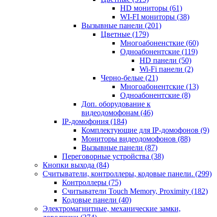
HD мониторы
(61)
WI-FI мониторы
(38)
Вызывные панели
(201)
Цветные
(179)
Многоабоненсткие
(60)
Одноабонентские
(119)
HD панели
(50)
Wi-Fi панели
(2)
Черно-белые
(21)
Многоабонентские
(13)
Одноабонентские
(8)
Доп. оборудование к
видеодомофонам
(46)
IP-домофония
(184)
Комплектующие для IP-домофонов
(9)
Мониторы видеодомофонов
(88)
Вызывные панели
(87)
Переговорные устройства
(38)
Кнопки выхода
(84)
Считыватели, контроллеры, кодовые панели.
(299)
Контроллеры
(75)
Считыватели Touch Memory, Proximity
(182)
Кодовые панели
(40)
Электромагнитные, механические замки,