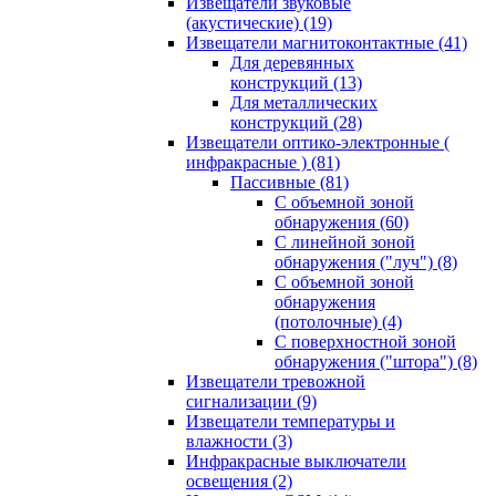
Извещатели звуковые
(акустические)
(19)
Извещатели магнитоконтактные
(41)
Для деревянных
конструкций
(13)
Для металлических
конструкций
(28)
Извещатели оптико-электронные (
инфракрасные )
(81)
Пассивные
(81)
С объемной зоной
обнаружения
(60)
С линейной зоной
обнаружения ("луч")
(8)
С объемной зоной
обнаружения
(потолочные)
(4)
С поверхностной зоной
обнаружения ("штора")
(8)
Извещатели тревожной
сигнализации
(9)
Извещатели температуры и
влажности
(3)
Инфракрасные выключатели
освещения
(2)