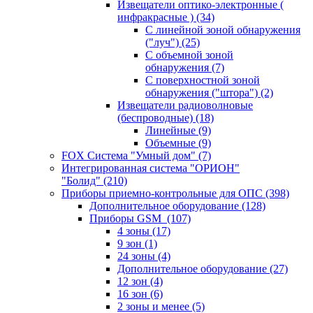
Извещатели оптико-электронные (
инфракрасные )
(34)
С линейной зоной обнаружения
("луч")
(25)
С объемной зоной
обнаружения
(7)
С поверхностной зоной
обнаружения ("штора")
(2)
Извещатели радиоволновые
(беспроводные)
(18)
Линейные
(9)
Объемные
(9)
FOX Система "Умный дом"
(7)
Интегрированная система "ОРИОН"
"Болид"
(210)
Приборы приемно-контрольные для ОПС
(398)
Дополнительное оборудование
(128)
Приборы GSM
(107)
4 зоны
(17)
9 зон
(1)
24 зоны
(4)
Дополнительное оборудование
(27)
12 зон
(4)
16 зон
(6)
2 зоны и менее
(5)