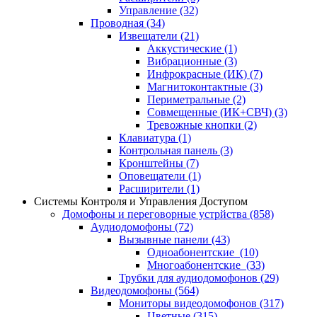
Управление
(32)
Проводная
(34)
Извещатели
(21)
Аккустические
(1)
Вибрационные
(3)
Инфрокрасные (ИК)
(7)
Магнитоконтактные
(3)
Периметральные
(2)
Совмещенные (ИК+СВЧ)
(3)
Тревожные кнопки
(2)
Клавиатура
(1)
Контрольная панель
(3)
Кронштейны
(7)
Оповещатели
(1)
Расширители
(1)
Системы Контроля и Управления Доступом
Домофоны и переговорные устрйства
(858)
Аудиодомофоны
(72)
Вызывные панели
(43)
Одноабонентские
(10)
Многоабонентские
(33)
Трубки для аудиодомофонов
(29)
Видеодомофоны
(564)
Мониторы видеодомофонов
(317)
Цветные
(315)