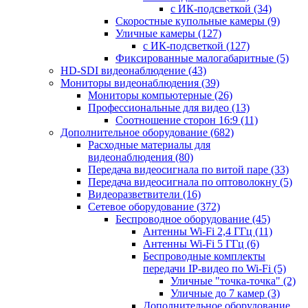
с ИК-подсветкой
(34)
Скоростные купольные камеры
(9)
Уличные камеры
(127)
с ИК-подсветкой
(127)
Фиксированные малогабаритные
(5)
HD-SDI видеонаблюдение
(43)
Мониторы видеонаблюдения
(39)
Мониторы компьютерные
(26)
Профессиональные для видео
(13)
Соотношение сторон 16:9
(11)
Дополнительное оборудование
(682)
Расходные материалы для
видеонаблюдения
(80)
Передача видеосигнала по витой паре
(33)
Передача видеосигнала по оптоволокну
(5)
Видеоразветвители
(16)
Сетевое оборудование
(372)
Беспроводное оборудование
(45)
Антенны Wi-Fi 2,4 ГГц
(11)
Антенны Wi-Fi 5 ГГц
(6)
Беспроводные комплекты
передачи IP-видео по Wi-Fi
(5)
Уличные "точка-точка"
(2)
Уличные до 7 камер
(3)
Дополнительное оборудование