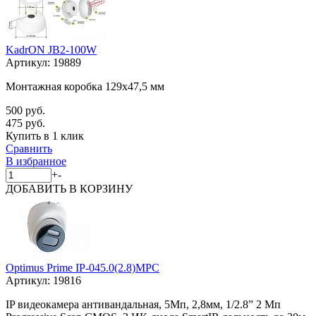
KadrON JB2-100W
Артикул:
19889
Монтажная коробка 129x47,5 мм
500 руб.
475 руб.
Купить в 1 клик
Сравнить
В избранное
+
-
ДОБАВИТЬ
В КОРЗИНУ
Optimus Prime IP-045.0(2.8)MPC
Артикул:
19816
IP видеокамера антивандальная, 5Мп, 2,8мм, 1/2.8” 2 Мп