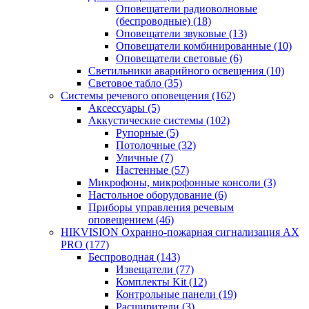
Оповещатели радиоволновые
(беспроводные)
(18)
Оповещатели звуковые
(13)
Оповещатели комбинированные
(10)
Оповещатели световые
(6)
Светильники аварийного освещения
(10)
Световое табло
(35)
Системы речевого оповещения
(162)
Аксессуары
(5)
Аккустические системы
(102)
Рупорные
(5)
Потолочные
(32)
Уличные
(7)
Настенные
(57)
Микрофоны, микрофонные консоли
(3)
Настольное оборудование
(6)
Приборы управления речевым
оповещением
(46)
HIKVISION Охранно-пожарная сигнализация AX
PRO
(177)
Беспроводная
(143)
Извещатели
(77)
Комплекты Kit
(12)
Контрольные панели
(19)
Расширители
(3)