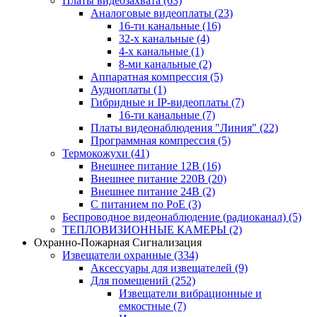
Платы видеозахвата
(63)
Аналоговые видеоплаты
(23)
16-ти канальные
(16)
32-х канальные
(4)
4-х канальные
(1)
8-ми канальные
(2)
Аппаратная компрессия
(5)
Аудиоплаты
(1)
Гибридные и IP-видеоплаты
(7)
16-ти канальные
(7)
Платы видеонаблюдения "Линия"
(22)
Программная компрессия
(5)
Термокожухи
(41)
Внешнее питание 12В
(16)
Внешнее питание 220В
(20)
Внешнее питание 24В
(2)
С питанием по PoE
(3)
Беспроводное видеонаблюдение (радиоканал)
(5)
ТЕПЛОВИЗИОННЫЕ КАМЕРЫ
(2)
Охранно-Пожарная Сигнализация
Извещатели охранные
(334)
Аксессуары для извещателей
(9)
Для помещений
(252)
Извещатели вибрационные и
емкостные
(7)