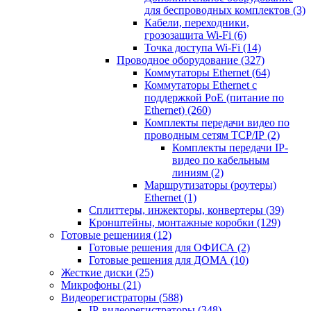
для беспроводных комплектов
(3)
Кабели, переходники,
грозозащита Wi-Fi
(6)
Точка доступа Wi-Fi
(14)
Проводное оборудование
(327)
Коммутаторы Ethernet
(64)
Коммутаторы Ethernet с
поддержкой PoE (питание по
Ethernet)
(260)
Комплекты передачи видео по
проводным сетям TCP/IP
(2)
Комплекты передачи IP-
видео по кабельным
линиям
(2)
Маршрутизаторы (роутеры)
Ethernet
(1)
Сплиттеры, инжекторы, конвертеры
(39)
Кронштейны, монтажные коробки
(129)
Готовые решениия
(12)
Готовые решения для ОФИСА
(2)
Готовые решения для ДОМА
(10)
Жесткие диски
(25)
Микрофоны
(21)
Видеорегистраторы
(588)
IP-видеорегистраторы
(348)