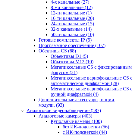
4-х канальные
(27)
8-ми канальные
(12)
12-ти канальные
(1)
16-ти канальные
(20)
24-ти канальные
(15)
32-х канальные
(14)
50-ти канальные
(10)
Готовые комплекты IP
(5)
Программное обеспечение
(107)
Обективы CS
(68)
Объективы D1
(5)
Объективы M12
(10)
Мегапиксельные CS c фиксированным
фокусом
(21)
Мегапиксельные вариофокальные CS c
автоматической диафрагмой
(28)
Мегапиксельные вариофокальные CS c
ручной диафрагмой
(4)
Дополнительные аксессуары, опции,
модули.
(93)
Аналоговое видеонаблюдение
(587)
Аналоговые камеры
(403)
Купольные камеры
(100)
без ИК-подсветки
(56)
с ИК-подсветкой
(44)