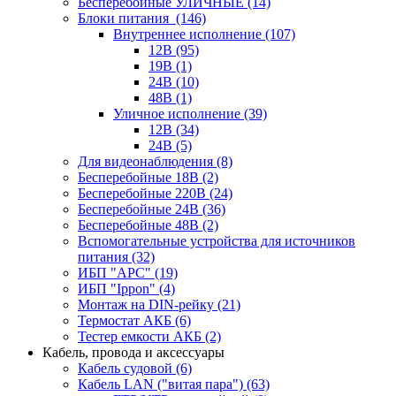
Бесперебойные УЛИЧНЫЕ
(14)
Блоки питания
(146)
Внутреннее исполнение
(107)
12В
(95)
19В
(1)
24В
(10)
48В
(1)
Уличное исполнение
(39)
12В
(34)
24В
(5)
Для видеонаблюдения
(8)
Бесперебойные 18В
(2)
Бесперебойные 220В
(24)
Бесперебойные 24В
(36)
Бесперебойные 48В
(2)
Вспомогательные устройства для источников
питания
(32)
ИБП "APC"
(19)
ИБП "Ippon"
(4)
Монтаж на DIN-рейку
(21)
Термостат АКБ
(6)
Тестер емкости АКБ
(2)
Кабель, провода и аксессуары
Кабель судовой
(6)
Кабель LAN ("витая пара")
(63)