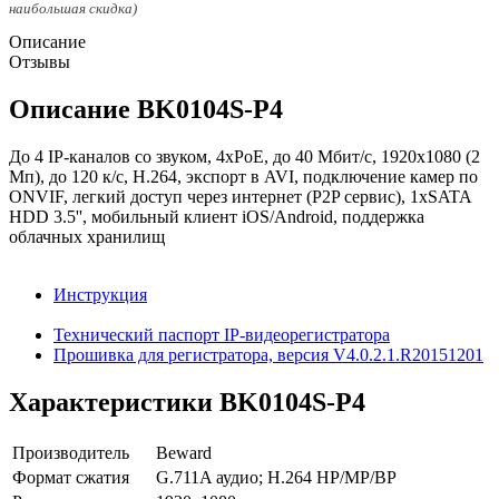
наибольшая скидка)
Описание
Отзывы
Описание BK0104S-P4
До 4 IP-каналов со звуком, 4xPoE, до 40 Мбит/с, 1920x1080 (2
Мп), до 120 к/с, Н.264, экспорт в AVI, подключение камер по
ONVIF, легкий доступ через интернет (P2P сервис), 1хSATA
HDD 3.5'', мобильный клиент iOS/Android, поддержка
облачных хранилищ
Инструкция
Технический паспорт IP-видеорегистратора
Прошивка для регистратора, версия V4.0.2.1.R20151201
Характеристики BK0104S-P4
Производитель
Beward
Формат сжатия
G.711A аудио; H.264 HP/MP/BP