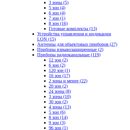
3 зоны
(5)
5 зон
(4)
6 зон
(4)
7 зон
(1)
8 зон
(16)
Готовые комплекты
(13)
Устройства управления и индикации
LON
(15)
Антенны для объектовых приборов
(27)
Приборы взрывозащищенные
(2)
Приборы радиоканальные
(119)
12 зон
(2)
6 зон
(2)
120 зон
(1)
16 зон
(17)
2 зоны и менее
(22)
20 зон
(2)
24 зоны
(8)
3 зоны
(10)
30 зон
(2)
4 зоны
(13)
5 зон
(6)
8 зон
(14)
9 зон
(3)
96 зон
(1)