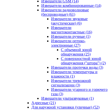
Извещатели GSM
(14)
Извещатели комбинированные
(14)
Извещатели радиоволновые
(беспроводные)
(61)
Извещатели звуковые
(акустические)
(6)
Извещатели
магнитоконтактные
(16)
Извещатели ручные
(1)
Извещатели оптико-
электронные
(27)
С объемной зоной
обнаружения
(25)
С поверхностной зоной
обнаружения ("штора")
(2)
Извещатели протечки воды
(3)
Извещатели температуры и
влажности
(1)
Извещатели тревожной
сигнализации
(3)
Извещатели угарного и горючего
газа
(3)
Извещатели ультразвуковые
(1)
Адресные
(21)
Для наружной установки (уличные)
(52)