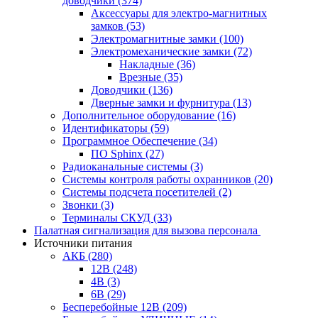
доводчики
(374)
Аксессуары для электро-магнитных
замков
(53)
Электромагнитные замки
(100)
Электромеханические замки
(72)
Накладные
(36)
Врезные
(35)
Доводчики
(136)
Дверные замки и фурнитура
(13)
Дополнительное оборудование
(16)
Идентификаторы
(59)
Программное Обеспечение
(34)
ПО Sphinx
(27)
Радиоканальные системы
(3)
Системы контроля работы охранников
(20)
Системы подсчета посетителей
(2)
Звонки
(3)
Терминалы СКУД
(33)
Палатная сигнализация для вызова персонала
Источники питания
АКБ
(280)
12В
(248)
4В
(3)
6В
(29)
Бесперебойные 12В
(209)