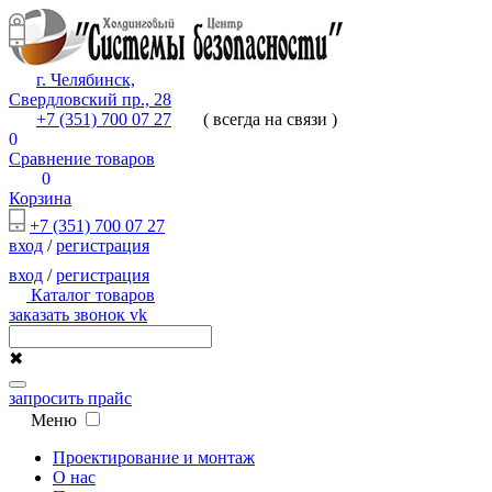
г. Челябинск,
Свердловский пр., 28
+7 (351) 700 07 27
( всегда на связи )
0
Сравнение товаров
0
Корзина
+7 (351) 700 07 27
вход
/
регистрация
вход
/
регистрация
Каталог товаров
заказать звонок
vk
✖
запросить прайс
Меню
Проектирование и монтаж
О нас