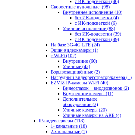
с ИК-подсветкой
(46)
Скоростные купольные
(98)
Внутреннее исполнение
(10)
без ИК-подсветки
(4)
с ИК-подсветкой
(6)
Уличное исполнение
(88)
без ИК-подсветки
(39)
с ИК-подсветкой
(49)
На базе 3G-4G LTE
(24)
Экшн-видеокамеры
(1)
с Wi-Fi
(102)
Внутренние
(60)
Уличные
(42)
Взрывозащищённые
(2)
Нагрудный видеорегстратор/камера
(1)
EZVIZ IP-камеры Wi-Fi
(40)
Видеоглазок + виодеозвонок
(2)
Внутренние камеры
(11)
Дополнительное
оборудование
(3)
Уличные камеры
(20)
Уличные камеры на АКБ
(4)
IP-видеосерверы
(118)
1- канальные
(18)
2-х канальные
(1)