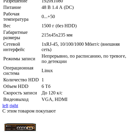
Разрешение
1920x1080
Питание
48 В 1.4 А (DC)
Рабочая
0...+50
температура
Вес
1500 г (без HDD)
Габаритные
215x45x235 мм
размеры
Сетевой
1хRJ-45, 10/100/1000 Мбит/с (внешняя
интерфейс
сеть)
Непрерывно, по расписанию, по тревоге,
Режимы записи
по детекции
Операционная
Linux
система
Количество HDD
1
Объем HDD
6 Тб
Скорость записи
До 120 к/с
Видеовыход
VGA, HDMI
left
right
С этим товаром покупают