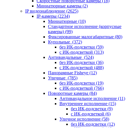
Скоростные поворотные камеры
(18)
Миниатюрные камеры
(2)
IP видеонаблюдение
(2625)
IP-камеры
(2234)
Миниатюрные
(10)
Стандартное исполнение (корпусные
камеры)
(99)
Фиксированные малогабаритные
(80)
Купольные
(372)
без ИК-подсветки
(59)
с ИК-подсветкой
(313)
Антивандальные
(524)
без ИК-подсветки
(36)
с ИК-подсветкой
(488)
Панорамные Fisheye
(12)
Уличные
(785)
без ИК-подсветки
(19)
с ИК-подсветкой
(766)
Поворотные камеры
(84)
Антивандальное исполнение
(11)
Внутреннее исполнение
(15)
без ИК-подсветки
(9)
с ИК-подсветкой
(6)
Уличное исполнение
(58)
без ИК-подсветки
(12)