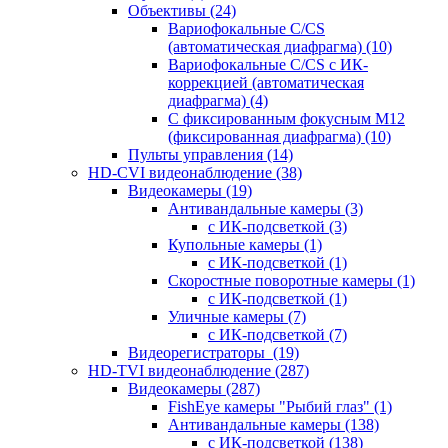
Объективы
(24)
Вариофокальные C/CS
(автоматическая диафрагма)
(10)
Вариофокальные C/CS с ИК-
коррекцией (автоматическая
диафрагма)
(4)
С фиксированным фокусным М12
(фиксированная диафрагма)
(10)
Пульты управления
(14)
HD-CVI видеонаблюдение
(38)
Видеокамеры
(19)
Антивандальные камеры
(3)
с ИК-подсветкой
(3)
Купольные камеры
(1)
с ИК-подсветкой
(1)
Скоростные поворотные камеры
(1)
с ИК-подсветкой
(1)
Уличные камеры
(7)
с ИК-подсветкой
(7)
Видеорегистраторы
(19)
HD-TVI видеонаблюдение
(287)
Видеокамеры
(287)
FishEye камеры "Рыбий глаз"
(1)
Антивандальные камеры
(138)
с ИК-подсветкой
(138)