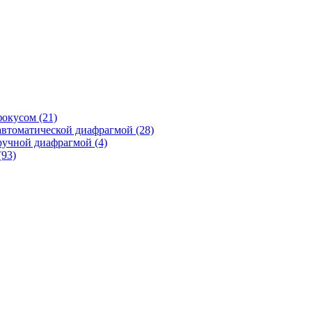
фокусом
(21)
автоматической диафрагмой
(28)
ручной диафрагмой
(4)
(93)