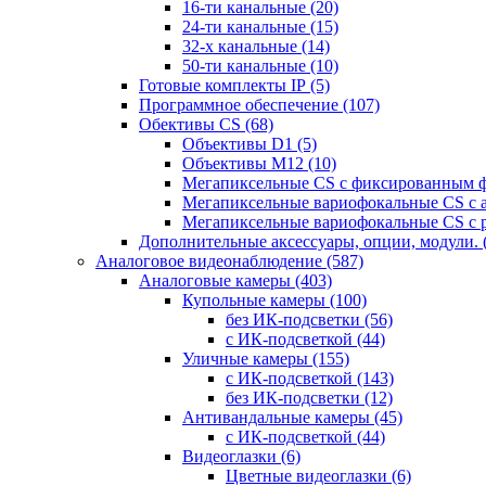
16-ти канальные
(20)
24-ти канальные
(15)
32-х канальные
(14)
50-ти канальные
(10)
Готовые комплекты IP
(5)
Программное обеспечение
(107)
Обективы CS
(68)
Объективы D1
(5)
Объективы M12
(10)
Мегапиксельные CS c фиксированным 
Мегапиксельные вариофокальные CS c 
Мегапиксельные вариофокальные CS c 
Дополнительные аксессуары, опции, модули.
Аналоговое видеонаблюдение
(587)
Аналоговые камеры
(403)
Купольные камеры
(100)
без ИК-подсветки
(56)
с ИК-подсветкой
(44)
Уличные камеры
(155)
с ИК-подсветкой
(143)
без ИК-подсветки
(12)
Антивандальные камеры
(45)
с ИК-подсветкой
(44)
Видеоглазки
(6)
Цветные видеоглазки
(6)