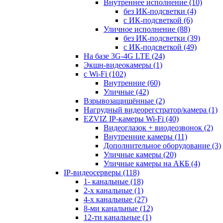
Внутреннее исполнение
(10)
без ИК-подсветки
(4)
с ИК-подсветкой
(6)
Уличное исполнение
(88)
без ИК-подсветки
(39)
с ИК-подсветкой
(49)
На базе 3G-4G LTE
(24)
Экшн-видеокамеры
(1)
с Wi-Fi
(102)
Внутренние
(60)
Уличные
(42)
Взрывозащищённые
(2)
Нагрудный видеорегстратор/камера
(1)
EZVIZ IP-камеры Wi-Fi
(40)
Видеоглазок + виодеозвонок
(2)
Внутренние камеры
(11)
Дополнительное оборудование
(3)
Уличные камеры
(20)
Уличные камеры на АКБ
(4)
IP-видеосерверы
(118)
1- канальные
(18)
2-х канальные
(1)
4-х канальные
(27)
8-ми канальные
(12)
12-ти канальные
(1)