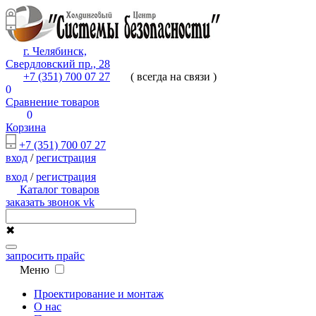
г. Челябинск,
Свердловский пр., 28
+7 (351) 700 07 27
( всегда на связи )
0
Сравнение товаров
0
Корзина
+7 (351) 700 07 27
вход
/
регистрация
вход
/
регистрация
Каталог товаров
заказать звонок
vk
✖
запросить прайс
Меню
Проектирование и монтаж
О нас