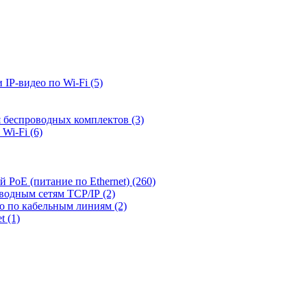
 IP-видео по Wi-Fi
(5)
я беспроводных комплектов
(3)
 Wi-Fi
(6)
й PoE (питание по Ethernet)
(260)
оводным сетям TCP/IP
(2)
ео по кабельным линиям
(2)
et
(1)