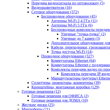
Передача видеосигнала по оптоволокну
(5)
Видеоразветвители
(16)
Сетевое оборудование
(372)
Беспроводное оборудование
(45)
Антенны Wi-Fi 2,4 ГГц
(11)
Антенны Wi-Fi 5 ГГц
(6)
Беспроводные комплекты передачи
Уличные "точка-точка"
(2)
Уличные до 7 камер
(3)
Дополнительное оборудование дл
Кабели, переходники, грозозащита
Точка доступа Wi-Fi
(14)
Проводное оборудование
(327)
Коммутаторы Ethernet
(64)
Коммутаторы Ethernet с поддержко
Комплекты передачи видео по пр
Комплекты передачи IP-вид
Маршрутизаторы (роутеры) Ethern
Сплиттеры, инжекторы, конвертеры
(39)
Кронштейны, монтажные коробки
(129)
Готовые решениия
(12)
Готовые решения для ОФИСА
(2)
Готовые решения для ДОМА
(10)
Жесткие диски
(25)
Микрофоны
(21)