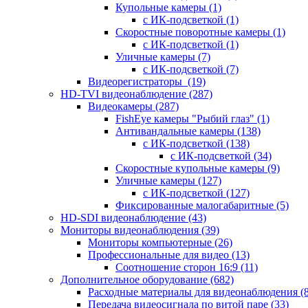
Купольные камеры
(1)
с ИК-подсветкой
(1)
Скоростные поворотные камеры
(1)
с ИК-подсветкой
(1)
Уличные камеры
(7)
с ИК-подсветкой
(7)
Видеорегистраторы
(19)
HD-TVI видеонаблюдение
(287)
Видеокамеры
(287)
FishEye камеры "Рыбий глаз"
(1)
Антивандальные камеры
(138)
с ИК-подсветкой
(138)
с ИК-подсветкой
(34)
Скоростные купольные камеры
(9)
Уличные камеры
(127)
с ИК-подсветкой
(127)
Фиксированные малогабаритные
(5)
HD-SDI видеонаблюдение
(43)
Мониторы видеонаблюдения
(39)
Мониторы компьютерные
(26)
Профессиональные для видео
(13)
Соотношение сторон 16:9
(11)
Дополнительное оборудование
(682)
Расходные материалы для видеонаблюдения
(
Передача видеосигнала по витой паре
(33)