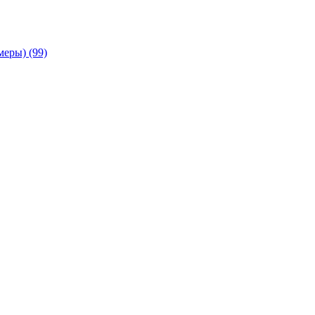
амеры)
(99)