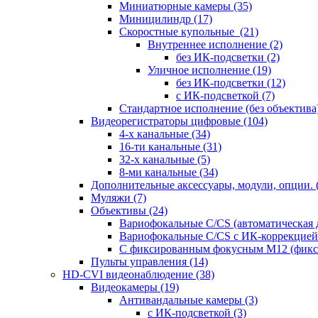
Миниатюрные камеры
(35)
Миницилиндр
(17)
Скоростные купольные
(21)
Внутреннее исполнение
(2)
без ИК-подсветки
(2)
Уличное исполнение
(19)
без ИК-подсветки
(12)
с ИК-подсветкой
(7)
Стандартное исполнение (без объектива
Видеорегистраторы цифровые
(104)
4-х канальные
(34)
16-ти канальные
(31)
32-х канальные
(5)
8-ми канальные
(34)
Дополнительные аксессуары, модули, опции.
Муляжи
(7)
Объективы
(24)
Вариофокальные C/CS (автоматическая
Вариофокальные C/CS с ИК-коррекцией 
С фиксированным фокусным М12 (фикс
Пульты управления
(14)
HD-CVI видеонаблюдение
(38)
Видеокамеры
(19)
Антивандальные камеры
(3)
с ИК-подсветкой
(3)