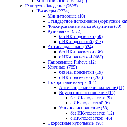
Миниатюрные камеры
(2)
IP видеонаблюдение
(2625)
IP-камеры
(2234)
Миниатюрные
(10)
Стандартное исполнение (корпусные к
Фиксированные малогабаритные
(80)
Купольные
(372)
без ИК-подсветки
(59)
с ИК-подсветкой
(313)
Антивандальные
(524)
без ИК-подсветки
(36)
с ИК-подсветкой
(488)
Панорамные Fisheye
(12)
Уличные
(785)
без ИК-подсветки
(19)
с ИК-подсветкой
(766)
Поворотные камеры
(84)
Антивандальное исполнение
(11)
Внутреннее исполнение
(15)
без ИК-подсветки
(9)
с ИК-подсветкой
(6)
Уличное исполнение
(58)
без ИК-подсветки
(12)
с ИК-подсветкой
(46)
Скоростные купольные
(98)